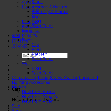
Floral
Amico
River
Abstract & Nature
图案
Butterfly & Animal
City
颜色
Floral
Ming Yu
Solid Color
Kongstar
Kongstar
West
Ming Yu
促销
River
雨伞订制
City
常问问题
Floral
Pattern
Solid Color
West
Floral
Solid Color
Christmas Lighting & New Year Lighting and
Lighting Accesories
New In
Cart
New from Amico
New from Ming Yu
No products in the cart.
New from River
Sale
Shop