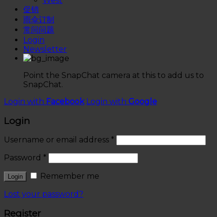
West
促销
雨伞订制
常问问题
Login
Newsletter
Point the SnapChat camera at this to add us to
SnapChat.
Login with
Facebook
Login with
Google
Login
Username or email address
*
Password
*
Remember me
Lost your password?
Register