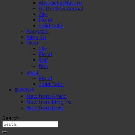
Abstract & Nature
Butterfly & Animal
City
Floral
Solid Color
Kongstar
Ming Yu
River
City
Floral
图案
颜色
West
Floral
Solid Color
最新系列
New from Amico
New from Ming Yu
New from River
Search