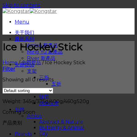
Skip to content
Menu
关于我们
最新系列
Ice Hockey Stick
Amico 新產品
Ming Yu 新產品
River 新產品
Home
/
全部货品
/
Ice Hockey Stick
全部货品
Filter
支架
三折
Showing all 0 results
五折
物料
镀膜
Weight: 345g/375g/400g/460g520g
纳米技术
品牌
Coming Soon
Amico
Abstract & Nature
产品类别
Butterfly & Animal
City
Brands