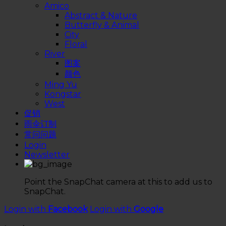
Amico
Abstract & Nature
Butterfly & Animal
City
Floral
River
图案
颜色
Ming Yu
Kongstar
West
促销
雨伞订制
常问问题
Login
Newsletter
Point the SnapChat camera at this to add us to
SnapChat.
Login with
Facebook
Login with
Google