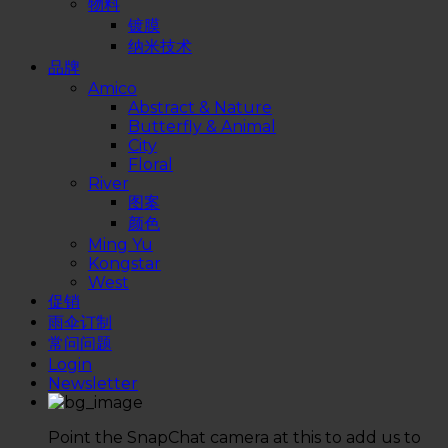
物料
镀膜
纳米技术
品牌
Amico
Abstract & Nature
Butterfly & Animal
City
Floral
River
图案
颜色
Ming Yu
Kongstar
West
促销
雨伞订制
常问问题
Login
Newsletter
Point the SnapChat camera at this to add us to