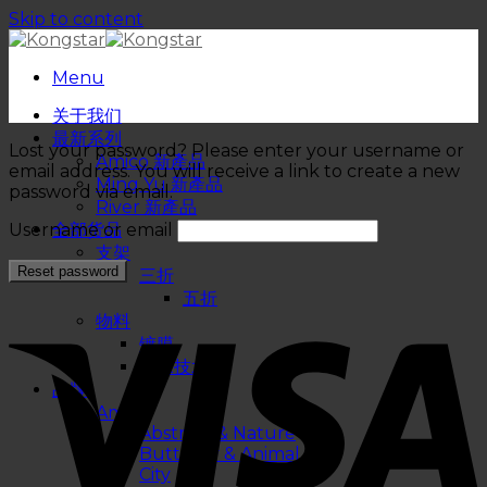
Skip to content
Menu
关于我们
最新系列
Lost your password? Please enter your username or
Amico 新產品
email address. You will receive a link to create a new
Ming Yu 新產品
password via email.
River 新產品
Username or email
全部货品
支架
三折
五折
物料
镀膜
纳米技术
品牌
Amico
Abstract & Nature
Butterfly & Animal
City