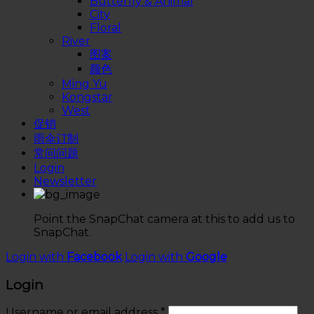
Butterfly & Animal
City
Floral
River
图案
颜色
Ming Yu
Kongstar
West
促销
雨伞订制
常问问题
Login
Newsletter
Point the SnapChat camera at this to add us to
SnapChat.
Login with
Facebook
Login with
Google
Login
Username or email address
*