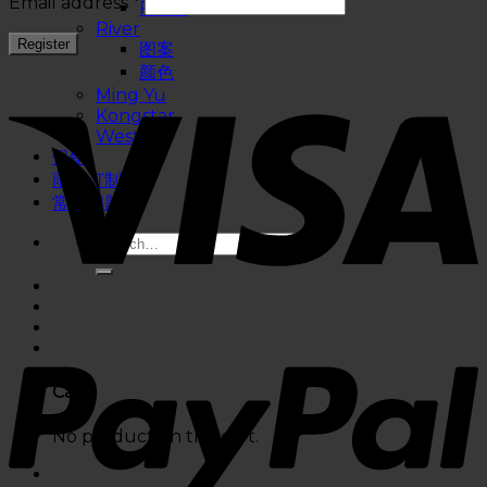
Email address
*
Floral
River
图案
颜色
Ming Yu
Kongstar
West
促销
雨伞订制
常问问题
Cart
No products in the cart.