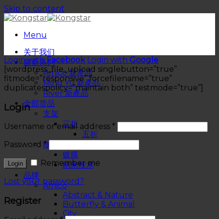
Skip to content
Menu
关于我们
Login with
Facebook
Login with
Google
最新系列
[wordpress_file_upload singlebutton=”true”
Amico 新產品
fitmode=”responsive” forcefilename=”true”
Ming Yu 新產品
duplicatespolicy=”maintain both” testmode=”true”]
River 新產品
全部货品
Login
支架
三折
Username or email address
*
五折
物料
Password
*
镀膜
Remember me
纳米技术
品牌
Lost your password?
Amico
Abstract & Nature
Register
Butterfly & Animal
City