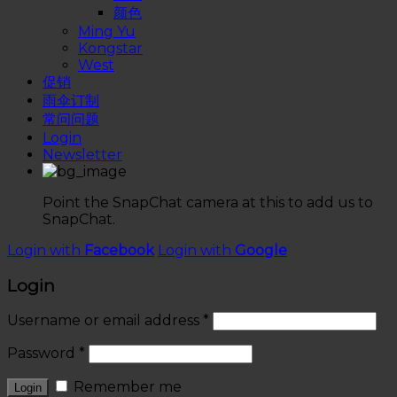
颜色
Ming Yu
Kongstar
West
促销
雨伞订制
常问问题
Login
Newsletter
Point the SnapChat camera at this to add us to
SnapChat.
Login with
Facebook
Login with
Google
Login
Username or email address
*
Password
*
Remember me